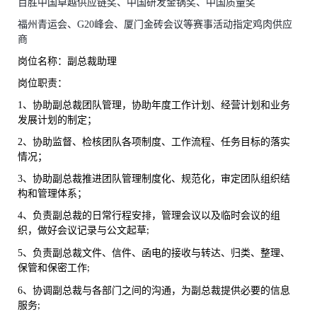
百胜中国卓越供应链奖、中国研发金锅奖、中国质量奖
福州青运会、
G20峰会、厦门金砖会议等赛事活动指定鸡肉供应
商
岗位名称：副总裁助理
岗位职责：
1、
协助副总裁团队管理，协助年度工作计划、经营计划和业务
发展计划的制定；
2、
协助监督、检核团队各项制度、工作流程、任务目标的落实
情况；
3、
协助副总裁推进团队管理制度化、规范化，审定团队组织结
构和管理体系；
4、
负责副总裁的日常行程安排
，
管理会议以及临时会议的组
织
，
做好会议记录与
公文
起草
;
5、
负责副总裁文件、信件、函电的接收与转达、归类、整理、
保管和保密工作
;
6、
协调副总裁与各部门之间的沟通
，
为副总裁提供必要的信息
服务
;