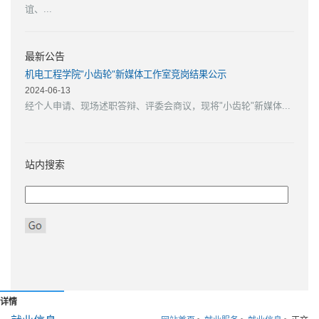
谊、...
最新公告
机电工程学院"小齿轮"新媒体工作室竞岗结果公示
2024-06-13
经个人申请、现场述职答辩、评委会商议，现将"小齿轮"新媒体...
站内搜索
职位列表
详情