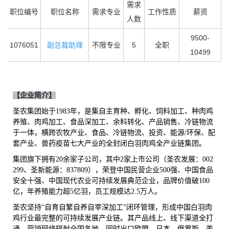
需求
职位编号
职位名称
需求专业
工作性质
薪资
人数
9500-
1076051
副总裁助理
不限专业
5
全职
10499
【企业简介】
圣农集团始于
1983年，是集自主育种、孵化、饲料加工、种肉鸡
养殖、肉鸡加工、食品深加工、余料转化、产品销售、冷链物流
于一体，横跨农牧产业、食品、冷链物流、投资、能源/环保、配
套产业、兽药疫苗七大产业的全封闭白羽肉鸡全产业链集团。
集团旗下拥有
20余家子公司，其中2家上市公司（圣农发展：002
299、圣新能源：837809），荣登中国民营企业500强、中国食品
安全十强、中国现代农业可持续发展典范企业，品牌价值破100
亿，年养殖能力超5亿羽，员工规模达2.5万人。
圣农坚持
“自育自繁自养自宰深加工”闭环管理，形成中国白羽肉
鸡行业最完整的可持续发展产业链。其产品线上、线下渠道全打
通，营销网络辐射全国各地，同时出口欧盟、日本、俄罗斯、美