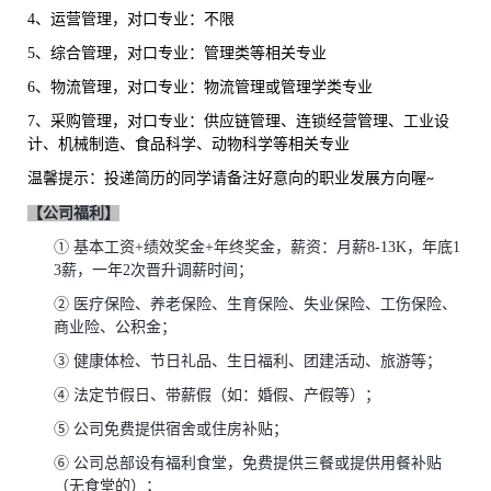
4、
运营管理，对口专业：不限
5、
综合管理，对口专业：管理类等相关专业
6、
物流管理，对口专业：物流管理或
管理学类
专业
7、
采购管理，对口专业：供应链管理、连锁经营管理、工业设
计、机械制造、食品科学、动物科学等相关专业
温馨提示：投递简历的同学请备注好意向的职业发展方向喔
~
【公司福利】
①
基本工资
+绩效奖金+年终奖金，
薪资：月薪
8-13K
，
年底
1
3薪，
一年
2次晋升调薪时间；
②
医疗保险、养老保险、生育保险、失业保险、工伤保险、
商业险、公积金；
③
健康体检、节日礼品、生日福利、团建活动、旅游等；
④
法定节假日、带薪假（如：婚假、产假等）；
⑤
公司免费提供宿舍
或住房补贴
；
⑥
公司总部设有福利食堂，免费提供三餐
或提供用餐补贴
（无食堂的）
；