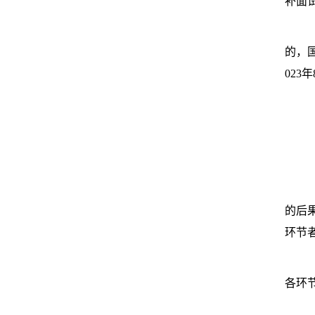
补面
的，
023
的后
环节
各环