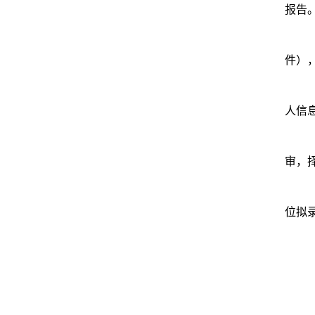
报告
件）
人信
审，
位拟