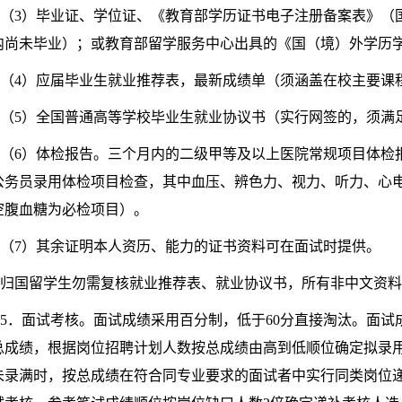
（3）毕业证、学位证、《教育部学历证书电子注册备案表》（
内尚未毕业）；或教育部留学服务中心出具的《国（境）外学历
（4）应届毕业生就业推荐表，最新成绩单（须涵盖在校主要课
（5）全国普通高等学校毕业生就业协议书（实行网签的，须满
（6）体检报告。三个月内的二级甲等及以上医院常规项目体检
公务员录用体检项目检查，其中血压、辨色力、视力、听力、心
空腹血糖为必检项目）。
（7）其余证明本人资历、能力的证书资料可在面试时提供。
归国留学生勿需复核就业推荐表、就业协议书，所有非中文资料
5．面试考核。面试成绩采用百分制，低于60分直接淘汰。面试成
总成绩，根据岗位招聘计划人数按总成绩由高到低顺位确定拟录
未录满时，按总成绩在符合同专业要求的面试者中实行同类岗位