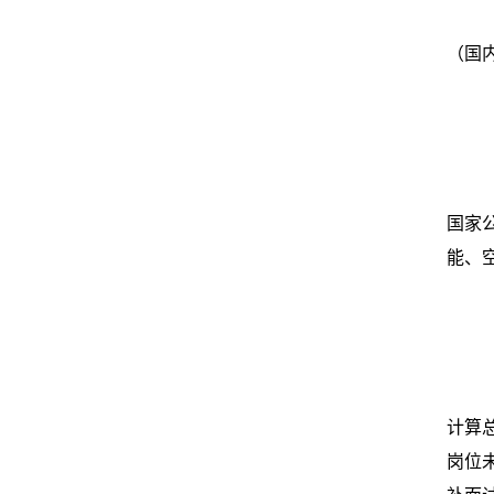
（国
国家
能、
计算
岗位