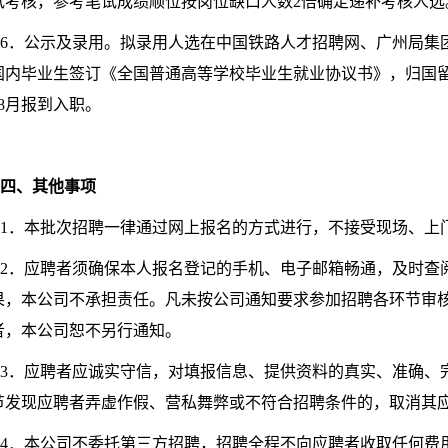
试考核，参考笔试成绩顺位按岗位缺口人数2倍确定递补考核人选
6．公示及录用。拟录用人选在中国铁路人才招聘网、广州局集
国内毕业生签订《全国普通高等学校毕业生就业协议书》，归国留
年8月报到入职。
四、其他事项
1．本批次招聘一律通过网上报名的方式进行，不接受现场、上
2．应聘者须确保本人报名登记的手机、电子邮箱畅通，及时查
果，本公司不承担责任。凡未按公司通知要求参加招聘各环节审
者，本公司恕不另行通知。
3．应聘者应诚实守信，对填报信息、提供资料的真实、准确、
节发现应聘者弄虚作假、营私舞弊或不符合招聘条件的，取消其
4．本公司不委托第三方招聘，招聘全程不向应聘者收取任何费