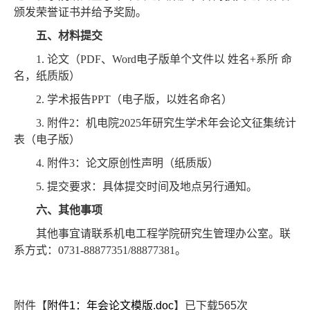
颁发荣誉证书并给予奖励。
五、材料提交
1.
论文（
PDF
、
Word
电子版单个文件以 姓名
+
系所 命
名，纸质版）
2.
学术报告
PPT
（电子版，以姓名命名）
3.
附件
2
：机电院
2025
年研究生学术年会论文征集统计
表（电子版）
4.
附件
3
：论文原创性声明（纸质版）
5.
提交要求：具体提交时间及地点另行通知。
六、其他事项
其他事宜请联系机电工程学院研究生管理办公室。联
系方式：
0731-88877351/88877381
。
附件【
附件1：年会论文模版.doc
】已下载
565
次