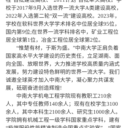
校于
2017
年
9
月入选世界一流大学
A
类建设高校，
2022
年入选第二轮“双一流”建设高校。
2023
年，
学校在软科世界大学学术排名中位居全球
95
位，
国内第
9
位
;
在世界一流学科排名中，矿业工程位
居全球第
1
位，冶金工程位居全球第
2
位。
“惟楚有材，于斯为盛。”中南大学正肩负着
国家高水平大学建设的历史责任，立足湖南、面
向全国、放眼世界，大力推进学校高质量内涵式
发展，努力建设特色鲜明的世界一流大学。我们
诚邀全球英才加入中南大学，凝心聚力共谋发
展，砥砺奋进创造辉煌
!
中南大学机电工程学院现有教职工
210
余
人，其中专任教师
140
余人；现有在校学生
3100
余人，其中本科生
2100
余人、研究生
1000
余人。
学院拥有机械工程一级学科国家重点学科，建有
“极端服役性能精准制造全国重点实验室”、“国家