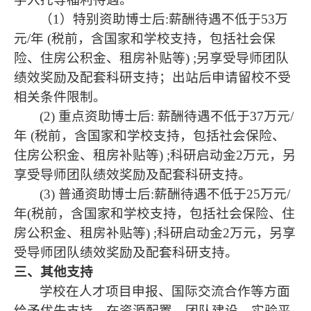
（
1
）特别资助博士后
:
薪酬待遇不低于
53
万
元
/
年
(
税前，含国家和学校支持，包括社会保
险、住房公积金、租房补贴等
) ;
另享受导师团队
绩效奖励及配套科研支持；出站后申请留校不受
相关条件限制。
(2)
重点资助博士后
:
薪酬待遇不低于
37
万元
/
年
(
税前，含国家和学校支持，包括社会保险、
住房公积金、租房补贴等
) ;
科研启动金
2
万元，另
享受导师团队绩效奖励及配套科研支持。
(3)
普通资助博士后
:
薪酬待遇不低于
25
万元
/
年
(
税前，含国家和学校支持，包括社会保险、住
房公积金、租房补贴等
) ;
科研启动金
2
万元，另享
受导师团队绩效奖励及配套科研支持。
三、其他支持
学校在人才项目申报、国际交流合作等方面
给予优先支持，在资源配置、团队建设、实验平