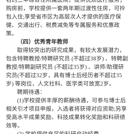
购房前，学校提供一套两年期过渡性住房，可拎
包入住
;
享受省市区为高层次人才提供的医疗保
健、交通出行、税费减免等专属服务和优惠政
策。
（四）优秀青年教师
取得较突出的研究成果，有较大发展潜力，
包含特聘教授
/
特聘研究员
(
不超过
38
岁
)
、特聘副
教授
/
特聘副研究员
(
不超过
35
岁
)
、讲师
/
助理研
究员
(
不超过
32
岁，具有博士后经历者不超过
35
岁
)
等岗位，人文社科、医学类可放宽
2
岁。
聘期待遇：
(1)
学校提供丰厚的薪酬待遇，
可参与博士后
相关引才项目申报，入选者将获得
对应
资助
;
另享
受高水平成果奖励、科技成果转化奖励和科研绩
效等。
(2)
学校提供充足的科研启动经费。