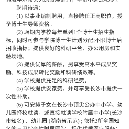
聘期待遇：
(1)
以事业编制聘用，直接聘任正高职位，授
予博士生导师资格。
(2)
聘期内学校每年单列
1
个博士生招生指
标，同时可参与学院博士生计划分配
;
不限博士后
招收指标；提供良好的科研平台、办公用房和实
验场地。
(3)
提供优厚的薪酬
，另享受高水平成果奖
励、科技成果转化奖励和科研绩效等。
(4)
学校提供充足的科研经费
。
(5)
学校提供安家费
，并可享受
长沙市提供一
次性补助。
(6)
可安排子女在长沙市顶尖公办中小学、幼
儿园择校就读，或直接就读学校附属中小学
(
长沙
市知名
)
、幼儿园
(
湖南省示范
) ;
依托
3
所全国知
名的三甲综合性附属医院，提供优质医疗服务；